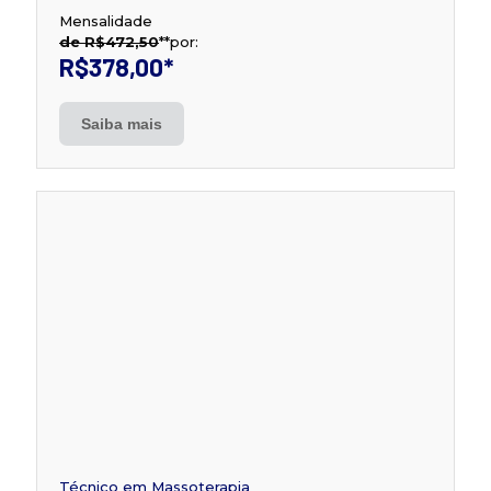
Mensalidade
de R$472,50
**
por:
R$378,00
*
Saiba mais
Técnico em Massoterapia