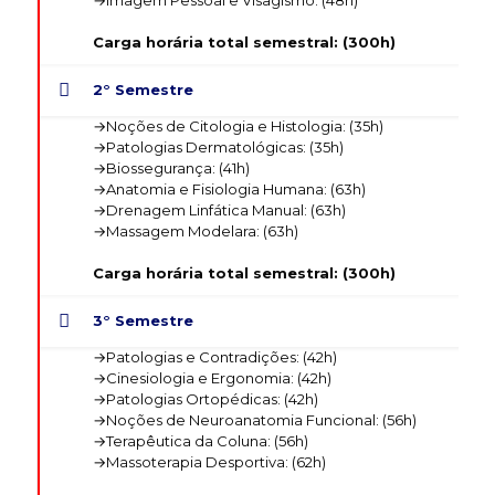
→Imagem Pessoal e Visagismo: (48h)
Carga horária total semestral: (300h)
2° Semestre
→Noções de Citologia e Histologia: (35h)
→Patologias Dermatológicas: (35h)
→Biossegurança: (41h)
→Anatomia e Fisiologia Humana: (63h)
→Drenagem Linfática Manual: (63h)
→Massagem Modelara: (63h)
Carga horária total semestral: (300h)
3° Semestre
→Patologias e Contradições: (42h)
→Cinesiologia e Ergonomia: (42h)
→Patologias Ortopédicas: (42h)
→Noções de Neuroanatomia Funcional: (56h)
→Terapêutica da Coluna: (56h)
→Massoterapia Desportiva: (62h)