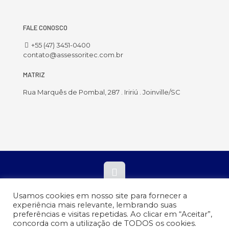
FALE CONOSCO
+55 (47) 3451-0400
contato@assessoritec.com.br
MATRIZ
Rua Marquês de Pombal, 287 . Iririú . Joinville/SC
A Assessoritec - Associação Educacional e Tecnológica de Santa
Usamos cookies em nosso site para fornecer a
Catarina e está inscrita no CNPJ sob o nº 07.196.820/0001-40.
experiência mais relevante, lembrando suas
preferências e visitas repetidas. Ao clicar em “Aceitar”,
concorda com a utilização de TODOS os cookies.
Verificada por