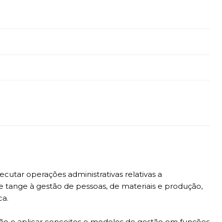
cutar operações administrativas relativas a
ue tange à gestão de pessoas, de materiais e produção,
ca.
ação e aplicar conceitos e modelos de gestão em funções