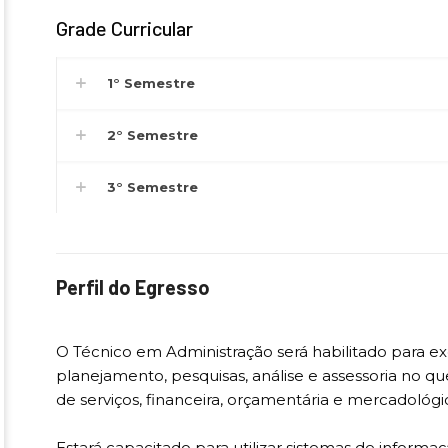
Grade Curricular
1° Semestre
2° Semestre
3° Semestre
Perfil do Egresso
O Técnico em Administração será habilitado para exe
planejamento, pesquisas, análise e assessoria no q
de serviços, financeira, orçamentária e mercadológi
Estará capacitado para utilizar sistemas de inform