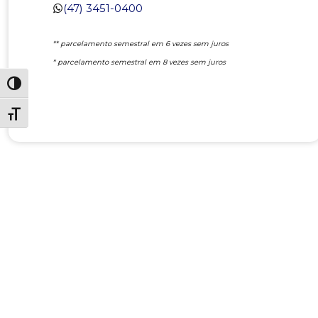
(47) 3451-0400
** parcelamento semestral em 6 vezes sem juros
* parcelamento semestral em 8 vezes sem juros
Alternar alto contraste
Alternar tamanho da fonte