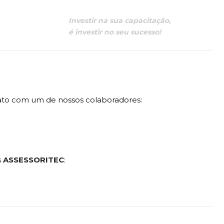
Investir na sua capacitação,
é investir no seu sucesso!
ato com um de nossos colaboradores:
s
ASSESSORITEC
: