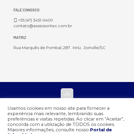
FALE CONOSCO
+55 (47) 3451-0400
contato@assessoritec.com.br
MATRIZ
Rua Marquês de Pombal, 287 . Iririú . Joinville/SC
A Assessoritec - Associação Educacional e Tecnológica de Santa
Usamos cookies em nosso site para fornecer a
Catarina e está inscrita no CNPJ sob o nº 07.196.820/0001-40.
experiência mais relevante, lembrando suas
preferências e visitas repetidas. Ao clicar em “Aceitar”,
concorda com a utilização de TODOS os cookies.
Verificada por
Maiores informações, consulte nosso
Portal de