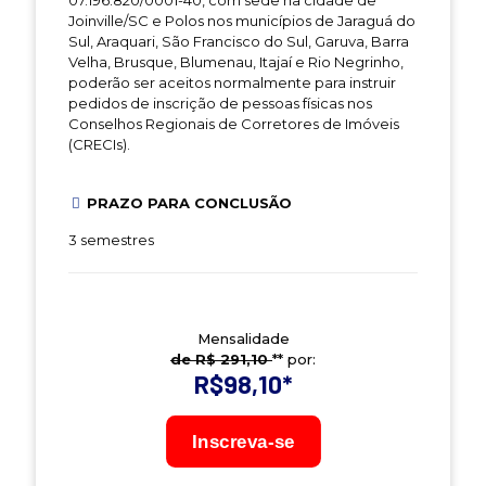
07.196.820/0001-40, com sede na cidade de
Joinville/SC e Polos nos municípios de Jaraguá do
Sul, Araquari, São Francisco do Sul, Garuva, Barra
Velha, Brusque, Blumenau, Itajaí e Rio Negrinho,
poderão ser aceitos normalmente para instruir
pedidos de inscrição de pessoas físicas nos
Conselhos Regionais de Corretores de Imóveis
(CRECIs).
PRAZO PARA CONCLUSÃO
3 semestres
Mensalidade
de R$ 291,10
** por:
R$98,10
*
Inscreva-se