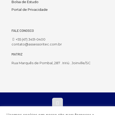
Bolsa de Estudo
Portal de Privacidade
FALE CONOSCO
+55 (47) 3451-0400
contato@assessoritec.com.br
MATRIZ
Rua Marquês de Pombal, 287 . Iririú . Joinville/SC
A Assessoritec - Associação Educacional e Tecnológica de Santa