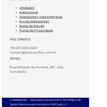
Unidades
Institucional
Assessoritec para Empresas
Escola Assessoritec
Bolsa de Estudo
Portal de Privacidade
FALE CONOSCO
+55 (47) 3451-0400
contato@assessoritec.com.br
MATRIZ
Rua Marquês de Pombal, 287 . Iririú .
Joinville/SC
A Assessoritec - Associação Educacional e Tecnológica de
Santa Catarina e está inscrita no CNPJ sob o nº