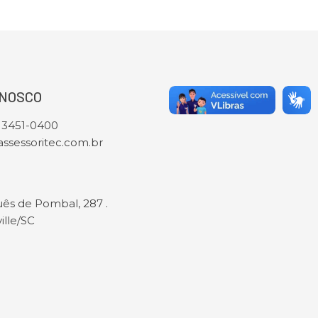
ONOSCO
) 3451-0400
ssessoritec.com.br
ês de Pombal, 287 .
ville/SC