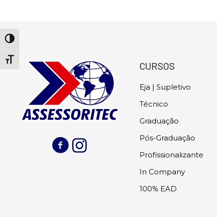
Alternar alto contraste
Alternar tamanho da fonte
CURSOS
Eja | Supletivo
Técnico
Graduação
Pós-Graduação
Profissionalizante
In Company
100% EAD