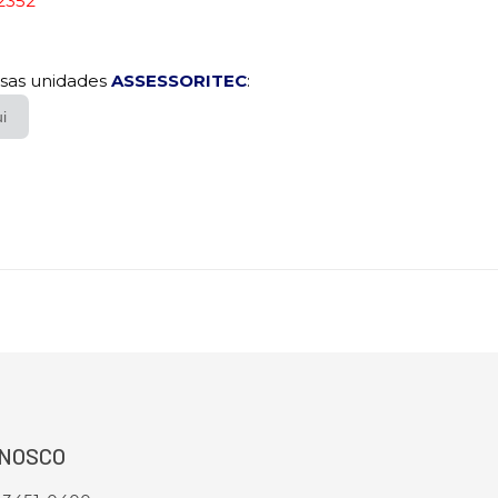
2352
sas unidades
ASSESSORITEC
:
ui
ONOSCO