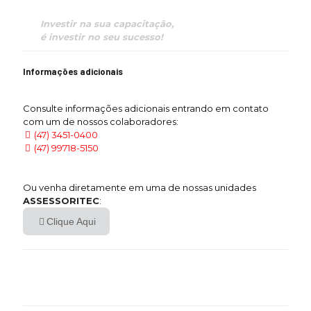
Investir na sua capacitação,
é investir no seu sucesso!
Informações adicionais
Consulte informações adicionais entrando em contato
com um de nossos colaboradores:
(47) 3451-0400
(47) 99718-5150
Ou venha diretamente em uma de nossas unidades
ASSESSORITEC
:
Clique Aqui