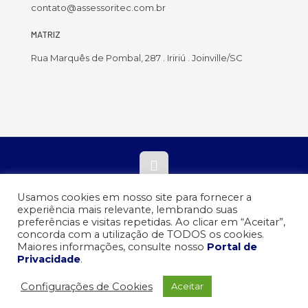
contato@assessoritec.com.br
MATRIZ
Rua Marquês de Pombal, 287 . Iririú . Joinville/SC
A Assessoritec - Associação Educacional e Tecnológica de Santa
Usamos cookies em nosso site para fornecer a
Catarina e está inscrita no CNPJ sob o nº 07.196.820/0001-40.
experiência mais relevante, lembrando suas
preferências e visitas repetidas. Ao clicar em “Aceitar”,
concorda com a utilização de TODOS os cookies.
Verificada por
Maiores informações, consulte nosso
Portal de
Privacidade
.
Configurações de Cookies
Aceitar