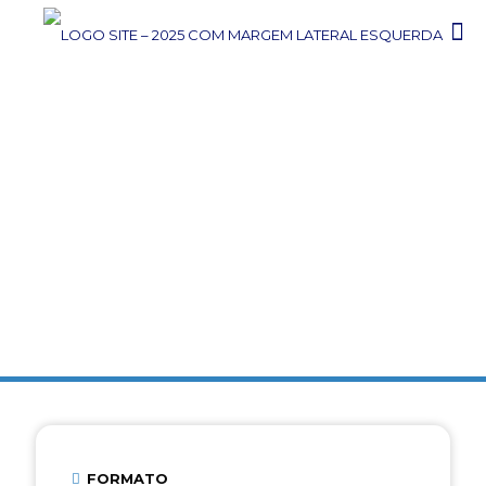
PROFISSIONALIZANTE
OPERADOR DE EMPILHADEIRA
(Presencial ou 100% Online)
Atualização
FORMATO