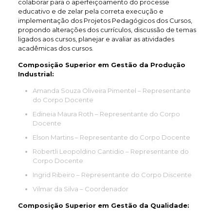
colaborar para o aperfeiçoamento do processe
educativo e de zelar pela correta execução e
implementação dos Projetos Pedagógicos dos Cursos,
propondo alterações dos currículos, discussão de temas
ligados aos cursos, planejar e avaliar as atividades
acadêmicas dos cursos.
Composição Superior em Gestão da Produção
Industrial:
Amanda Souza Oliveira Pimentel – Representante
do Corpo Docente
Edineia Maura Roth – Representante do Corpo
Docente
Elson Martins – Representante do Corpo Docente
Robertli Leopoldino Cantidio – Representante do
Corpo Docente
Ingrid Ribeiro – Representante do Corpo Discente
Vilmar da Silva – Coordenador
Composição Superior em Gestão da Qualidade: