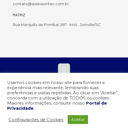
contato@assessoritec.com.br
MATRIZ
Rua Marquês de Pombal, 287 . Iririú . Joinville/SC
A Assessoritec - Associação Educacional e Tecnológica de Santa
Usamos cookies em nosso site para fornecer a
Catarina e está inscrita no CNPJ sob o nº 07.196.820/0001-40.
experiência mais relevante, lembrando suas
preferências e visitas repetidas. Ao clicar em “Aceitar”,
concorda com a utilização de TODOS os cookies.
Verificada por
Maiores informações, consulte nosso
Portal de
Privacidade
.
Configurações de Cookies
Aceitar